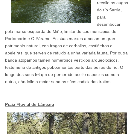
recolle as augas
o
do río Sarria,
para
d
desembocar
e
pola marxe esquerda do Miño, limitando cos municipios de
Portomarín e O Páramo. As súas marxes amosan un gran
b
patrimonio natural, con fragas de carballos, castiñeiros e
u
abeleiras, que serven de refuxio a unha variada fauna. Por outra
banda atopamos tamén numerosos vestixios arqueolóxicos,
s
testemuña de antigos poboamentos perto das beiras do río. O
c
longo dos seus 56 qm de percorrido acolle especies como a
nutria, dándolle a maior sona as súas codiciadas troitas.
a
Praia Fluvial de Láncara